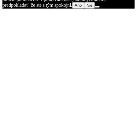
predpokladať, že ste s tým spokojní.
Áno
Nie