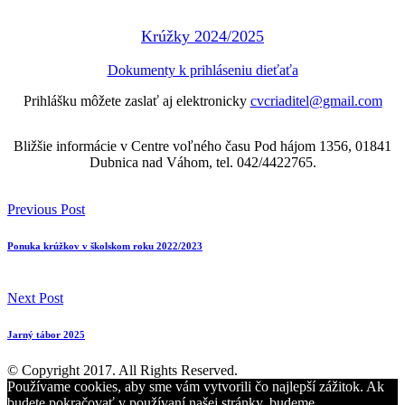
Krúžky 2024/2025
Dokumenty k prihláseniu dieťa
ťa
Prihlášku môžete zaslať aj elektronicky
cvcriaditel@gmail.com
Bližšie informácie v Centre voľného času Pod hájom 1356, 01841
Dubnica nad Váhom, tel. 042/4422765.
Previous Post
Ponuka krúžkov v školskom roku 2022/2023
Next Post
Jarný tábor 2025
© Copyright 2017. All Rights Reserved.
Používame cookies, aby sme vám vytvorili čo najlepší zážitok. Ak
budete pokračovať v používaní našej stránky, budeme