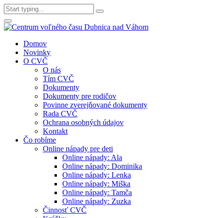
Domov
Novinky
O CVČ
O nás
Tím CVČ
Dokumenty
Dokumenty pre rodičov
Povinne zverejňované dokumenty
Rada CVČ
Ochrana osobných údajov
Kontakt
Čo robíme
Online nápady pre deti
Online nápady: Ala
Online nápady: Dominika
Online nápady: Lenka
Online nápady: Miška
Online nápady: Tamča
Online nápady: Zuzka
Činnosť CVČ