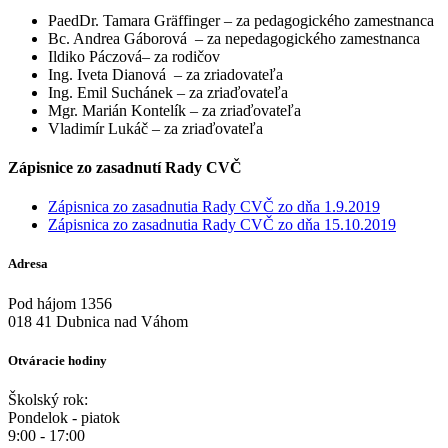
PaedDr. Tamara Gräffinger – za pedagogického zamestnanca
Bc. Andrea Gáborová – za nepedagogického zamestnanca
Ildiko Páczová– za rodičov
Ing. Iveta Dianová – za zriadovateľa
Ing. Emil Suchánek – za zriaďovateľa
Mgr. Marián Kontelík – za zriaďovateľa
Vladimír Lukáč – za zriaďovateľa
Zápisnice zo zasadnutí Rady CVČ
Zápisnica zo zasadnutia Rady CVČ zo dňa 1.9.2019
Zápisnica zo zasadnutia Rady CVČ zo dňa 15.10.2019
Adresa
Pod hájom 1356
018 41 Dubnica nad Váhom
Otváracie hodiny
Školský rok:
Pondelok - piatok
9:00 - 17:00