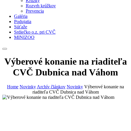
Krúžky
Rozvrh krúžkov
Prevencia
Galéria
Podujatia
Súťaže
Srdiečko o.z. pri CVČ
MINIZOO
Výberové konanie na riaditeľa
CVČ Dubnica nad Váhom
Home
Novinky
Archív článkov
Novinky
Výberové konanie na
riaditeľa CVČ Dubnica nad Váhom