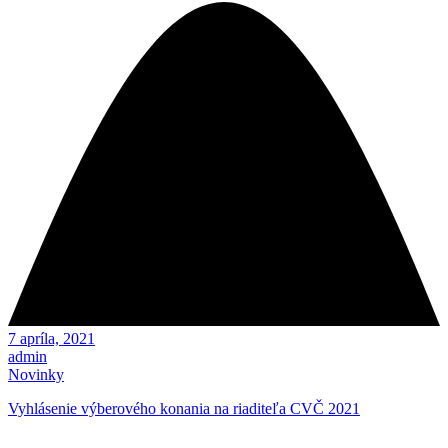
7 apríla, 2021
admin
Novinky
Vyhlásenie výberového konania na riaditeľa CVČ 2021