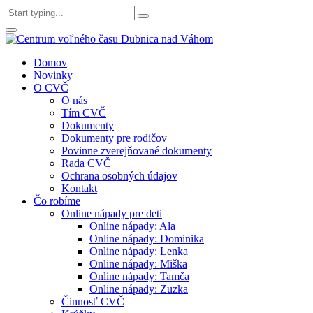
Domov
Novinky
O CVČ
O nás
Tím CVČ
Dokumenty
Dokumenty pre rodičov
Povinne zverejňované dokumenty
Rada CVČ
Ochrana osobných údajov
Kontakt
Čo robíme
Online nápady pre deti
Online nápady: Ala
Online nápady: Dominika
Online nápady: Lenka
Online nápady: Miška
Online nápady: Tamča
Online nápady: Zuzka
Činnosť CVČ