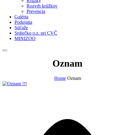
Krúžky
Rozvrh krúžkov
Prevencia
Galéria
Podujatia
Súťaže
Srdiečko o.z. pri CVČ
MINIZOO
Oznam
Home
Oznam