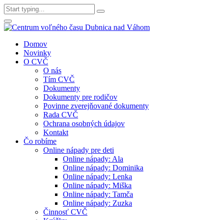
Domov
Novinky
O CVČ
O nás
Tím CVČ
Dokumenty
Dokumenty pre rodičov
Povinne zverejňované dokumenty
Rada CVČ
Ochrana osobných údajov
Kontakt
Čo robíme
Online nápady pre deti
Online nápady: Ala
Online nápady: Dominika
Online nápady: Lenka
Online nápady: Miška
Online nápady: Tamča
Online nápady: Zuzka
Činnosť CVČ